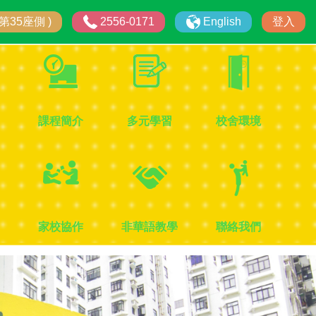
第35座側 )
2556-0171
English
登入
課程簡介
多元學習
校舍環境
家校協作
非華語教學
聯絡我們