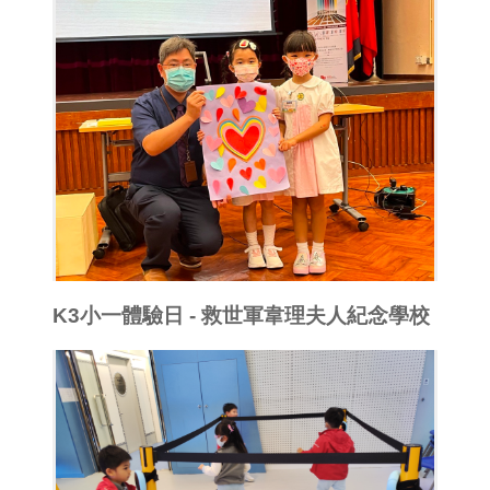
K3小一體驗日 - 救世軍韋理夫人紀念學校