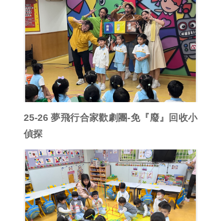
25-26 夢飛行合家歡劇團-免『廢』回收小
偵探