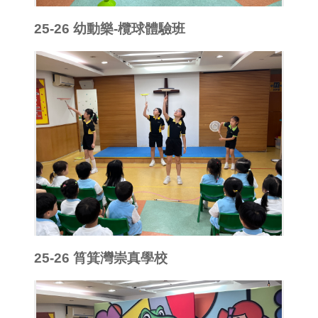
25-26 幼動樂-欖球體驗班
25-26 筲箕灣崇真學校