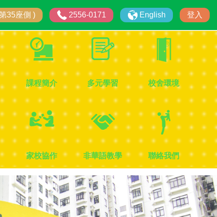
第35座側 )
2556-0171
English
登入
課程簡介
多元學習
校舍環境
家校協作
非華語教學
聯絡我們